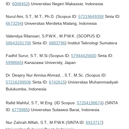
ID:
6008452
) Universitas Negeri Makassar, Indonesia
Nurul Aini, S.T., M.T., Ph.D. (Scopus ID:
57219649358
Sinta ID:
6673294
) Universitas Merdeka Malang, Indonesia
Valendya Rilansari, S.P.W.K., M.P.W.K. (SCOPUS ID:
58643201700
Sinta ID:
6883796
) Institut Teknologi Sumatera
Fadhil Surur, S.T., M.Si (Scopus ID:
57944425600
Sinta ID:
5998665
) Kanazawa University, Japan
Dr. Despry Nur Annisa Ahmad, , S.T., M.Sc. (Scopus ID:
57216299506
Sinta ID:
6742615
) Universitas Muhammadiyah
Bulukumba, Indonesia
Rafid Mahful, S.T., M.Eng. (ID Scopus:
57204198674
) (SINTA
ID:
6779985
) Universitas Sulawesi Barat, Indonesia
Nur Zahrah Afifah, S.T., M.P.W.K (SINTA ID:
6913717
)