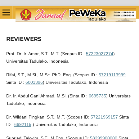
REVIEWERS
Prof. Dr. Ir. Amar, S.T., M.T. (Scopus ID :
57223027274
)
Universitas Tadulako, Indonesia
Rifai, S.T., M.Si., M.Sc. PhD. Eng. (Scopus ID :
57219113999
Sinta ID :
6001396
) Universitas Tadulako, Indonesia
Dr. Ir. Abdul Gani Ahmad, M.Si. (Sinta ID :
6695735
) Universitas
Tadulako, Indonesia
Dr. Wildani Pingkan. S.T., M.T. (Scopus ID:
57221969157
Sinta
ID :
6692115
) Universitas Tadulako, Indonesia
Supriadi Takwim, S.T., M.Eng. (Scopus ID:
58299900000
Sinta